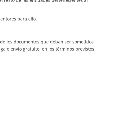
el resto de las entidades pertenecientes al
ventores para ello.
gro de los documentos que deban ser sometidos
ega o envío gratuito, en los términos previstos