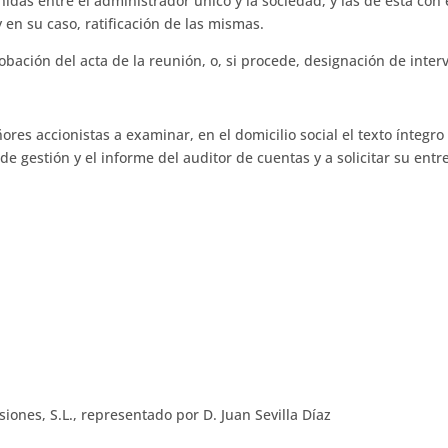
das entre el administrador único y la sociedad, y las de ésta con 
 en su caso, ratificación de las mismas.
obación del acta de la reunión, o, si procede, designación de inter
ñores accionistas a examinar, en el domicilio social el texto ínte
de gestión y el informe del auditor de cuentas y a solicitar su entr
siones, S.L., representado por D. Juan Sevilla Díaz